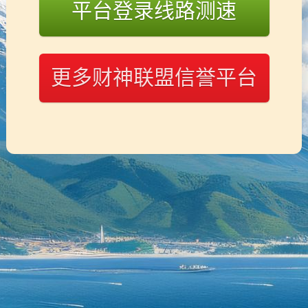
平台登录线路测速
Copyright © 2026 官网- 欧陆平台 | 帐号ID注册 - 会员登录中心
更多财神联盟信誉平台
苏ICP12345678
XML
网站模板
地址：江苏省南京市玄武区玄武湖88号



一键拨号
联系我们
返回首页